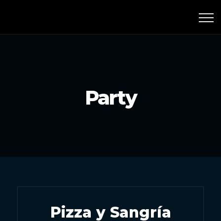
667 507 507
L-S 20:00-5:00
Party
Pizza y Sangría