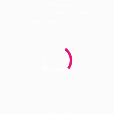
Abore et dolore magna aliqua
Ut enim ad minim veniam nostrud
Exercitation ullamco laboris nisi ut aliquip
Sed ut perspiciatis unde omnis iste natus error sit
voluptatem accusantium doloremque laudantium, totam
rem aperiam, eaque ipsa quae ab illo inventore veritatis et
quasi architecto beatae vitae dicta sunt explicabo.
Biography
Nemo enim ipsam voluptatem quia voluptas sit aspernatur
aut odit aut fugit, sed quia consequuntur magni dolores eos
qui ratione voluptatem sequi nesciunt. Neque porro
quisquam est, qui dolorem ipsum quia dolor sit amet,
consectetur, adipisci velit, sed quia non numquam eius
modi tempora incidunt.