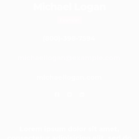
Michael Logan
Founder
(800)-398-7594
michaellogan@example.com
michaellogan.com
Lorem ipsum dolor sit amet,
consectetur adipisicing elit, sed do