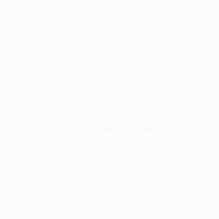
Lorem ipsum dolor sit amet, consectetur adipisicing elit,
sed do eiusmod tempor incididunt ut labore et dolore
magna aliqua. Ut enim ad minim veniam quis nostrud
exercitation ullamco laboris nisi ut aliquip ex ea commodo
consequat. Duis aute irure dolor.
Contact me