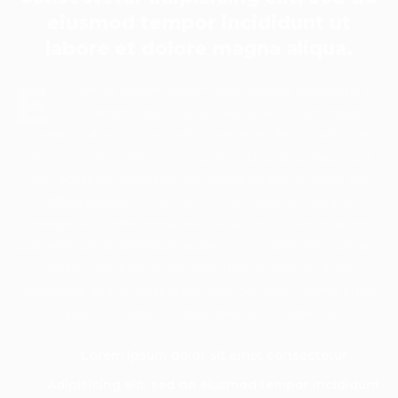
eiusmod tempor incididunt ut
labore et dolore magna aliqua.
E
nim ad minim veniam, quis nostrud exercitation
ullamco laboris nisi ut aliquip ex ea commodo
consequat duis autere. Dolor in reprehenderit in voluptate
velit esse cillum dolore eu fugiat nulla pariatur excepteur
sint occaecat cupidatat non proident, sunt in culpa qui
officia deserunt mollit anim id est laborum. Sed ut
perspiciatis unde omnis iste natus error sit voluptatem
accusantium doloremque laudantium, totam rem aperiam,
eaque ipsa quae ab illo inventore veritatis et quasi
architecto beatae vitae dicta sunt explicabo. Nemo enim
ipsam voluptatem quia voluptas sit asperna
Lorem ipsum dolor sit amet consectetur
Adipisicing elit, sed do eiusmod tempor incididunt