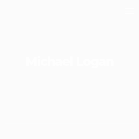
667 507 507
L-S 20:00-5:00
Michael Logan